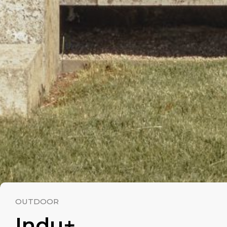
OUTDOOR
Indu+