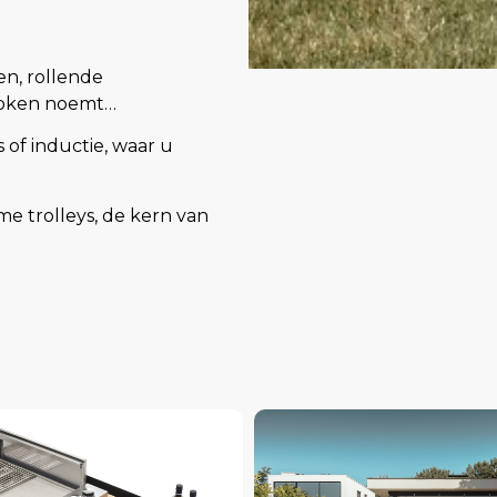
en, rollende
 koken noemt…
s of inductie, waar u
me trolleys, de kern van